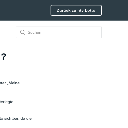
Zurück zu ntv Lotto
n?
nter „Meine
terlegte
o sichtbar, da die