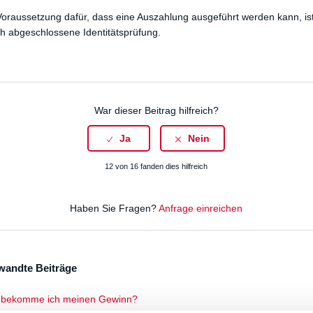
Voraussetzung dafür, dass eine Auszahlung ausgeführt werden kann, ist 
ich abgeschlossene Identitätsprüfung.
War dieser Beitrag hilfreich?
12 von 16 fanden dies hilfreich
Haben Sie Fragen?
Anfrage einreichen
wandte Beiträge
 bekomme ich meinen Gewinn?