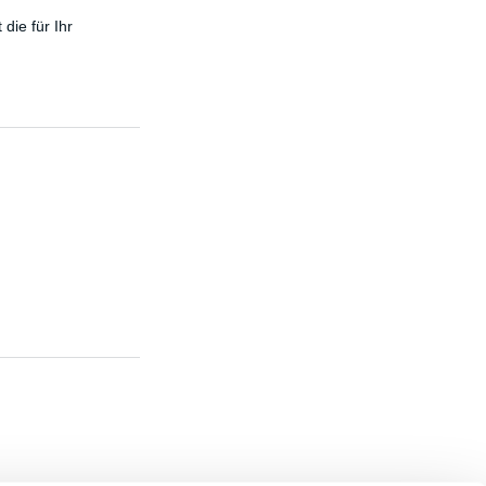
die für Ihr